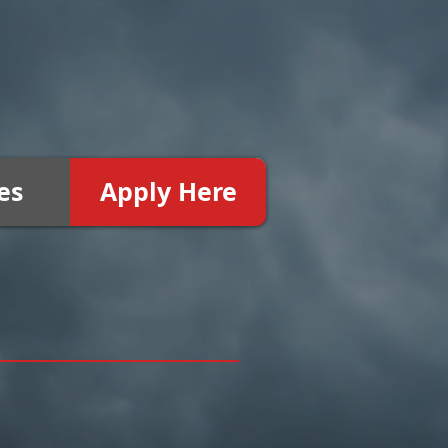
es
Apply Here